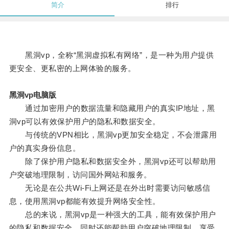
简介
排行
黑洞vp，全称“黑洞虚拟私有网络”，是一种为用户提供
更安全、更私密的上网体验的服务。
黑洞vp电脑版
通过加密用户的数据流量和隐藏用户的真实IP地址，黑
洞vp可以有效保护用户的隐私和数据安全。
与传统的VPN相比，黑洞vp更加安全稳定，不会泄露用
户的真实身份信息。
除了保护用户隐私和数据安全外，黑洞vp还可以帮助用
户突破地理限制，访问国外网站和服务。
无论是在公共Wi-Fi上网还是在外出时需要访问敏感信
息，使用黑洞vp都能有效提升网络安全性。
总的来说，黑洞vp是一种强大的工具，能有效保护用户
的隐私和数据安全，同时还能帮助用户突破地理限制，享受