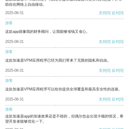
助你在网络上自由移动。
2025-08-31
支持
[0]
反对
[0]
游客
这款app就像我的财务顾问，让我能够省钱又省心。
2025-08-31
支持
[0]
反对
[0]
游客
这款加速器VPM应用程序已经为我们带来了无限的隐私和自由。
2025-08-31
支持
[0]
反对
[0]
游客
这款加速器VPM应用程序可以给你提供全球覆盖和最高安全性的连接。
2025-08-31
支持
[0]
反对
[0]
游客
这款加速器app的加速效果还是不错的，但偶尔也会出现卡顿的情况，希
望开发者能够优化一下。