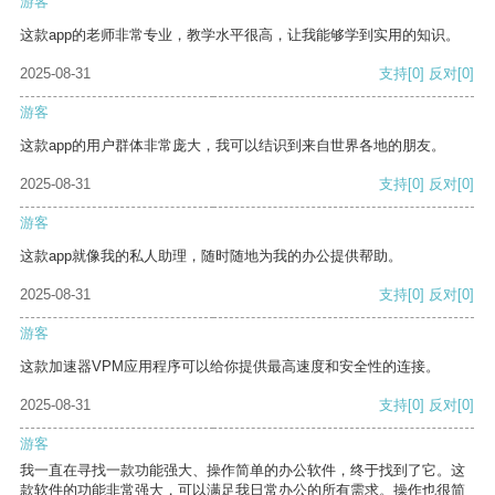
游客
这款app的老师非常专业，教学水平很高，让我能够学到实用的知识。
2025-08-31
支持
[0]
反对
[0]
游客
这款app的用户群体非常庞大，我可以结识到来自世界各地的朋友。
2025-08-31
支持
[0]
反对
[0]
游客
这款app就像我的私人助理，随时随地为我的办公提供帮助。
2025-08-31
支持
[0]
反对
[0]
游客
这款加速器VPM应用程序可以给你提供最高速度和安全性的连接。
2025-08-31
支持
[0]
反对
[0]
游客
我一直在寻找一款功能强大、操作简单的办公软件，终于找到了它。这
款软件的功能非常强大，可以满足我日常办公的所有需求。操作也很简