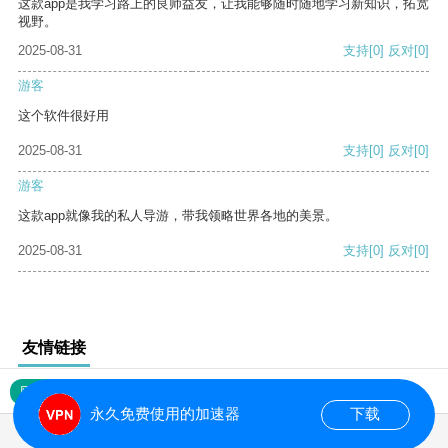
这款app是我学习路上的良师益友，让我能够随时随地学习新知识，拓宽
视野。
2025-08-31
支持
[0]
反对
[0]
游客
这个软件很好用
2025-08-31
支持
[0]
反对
[0]
游客
这款app就像我的私人导游，带我领略世界各地的美景。
2025-08-31
支持
[0]
反对
[0]
友情链接
网站地图
永久免费使用的加速器
下载