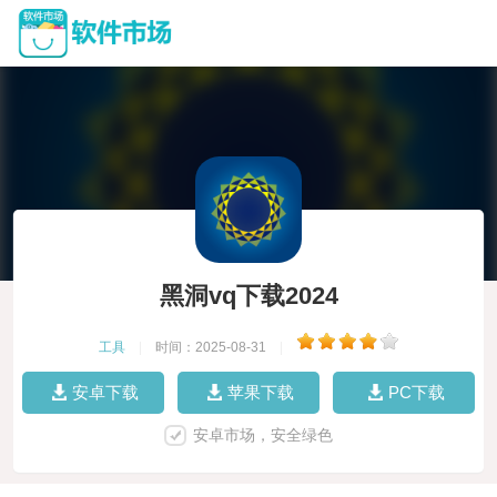
黑洞vq下载2024
工具
|
时间：2025-08-31
|
安卓下载
苹果下载
PC下载
安卓市场，安全绿色