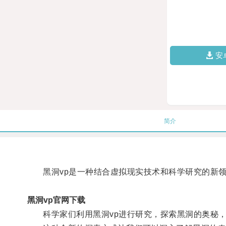
安
简介
黑洞vp是一种结合虚拟现实技术和科学研究的新领
黑洞vp官网下载
科学家们利用黑洞vp进行研究，探索黑洞的奥秘，