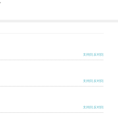
。
支持
[0]
反对
[0]
支持
[0]
反对
[0]
支持
[0]
反对
[0]