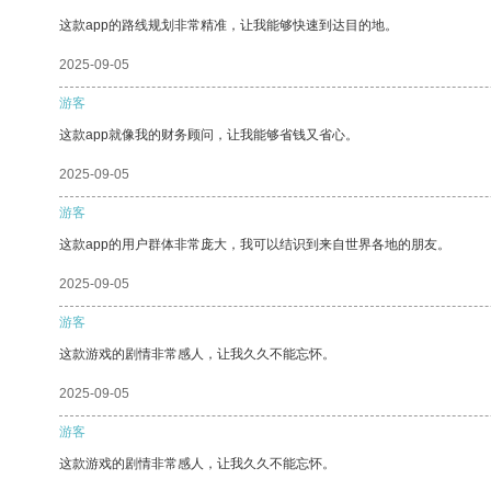
这款app的路线规划非常精准，让我能够快速到达目的地。
2025-09-05
游客
这款app就像我的财务顾问，让我能够省钱又省心。
2025-09-05
游客
这款app的用户群体非常庞大，我可以结识到来自世界各地的朋友。
2025-09-05
游客
这款游戏的剧情非常感人，让我久久不能忘怀。
2025-09-05
游客
这款游戏的剧情非常感人，让我久久不能忘怀。