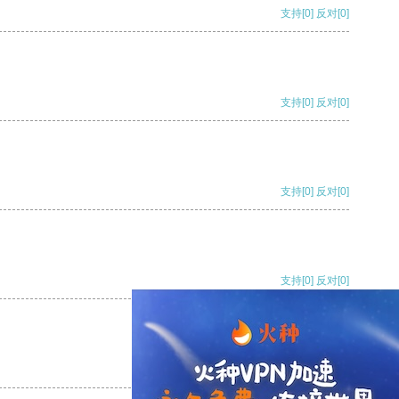
支持
[0]
反对
[0]
支持
[0]
反对
[0]
支持
[0]
反对
[0]
支持
[0]
反对
[0]
支持
[0]
反对
[0]