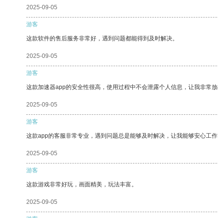
2025-09-05
游客
这款软件的售后服务非常好，遇到问题都能得到及时解决。
2025-09-05
游客
这款加速器app的安全性很高，使用过程中不会泄露个人信息，让我非常放
2025-09-05
游客
这款app的客服非常专业，遇到问题总是能够及时解决，让我能够安心工作
2025-09-05
游客
这款游戏非常好玩，画面精美，玩法丰富。
2025-09-05