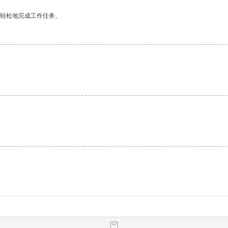
更轻松地完成工作任务。