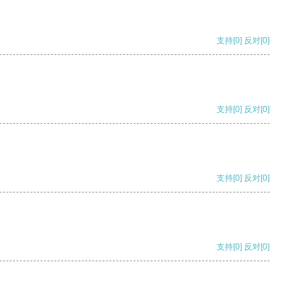
支持
[0]
反对
[0]
支持
[0]
反对
[0]
支持
[0]
反对
[0]
支持
[0]
反对
[0]