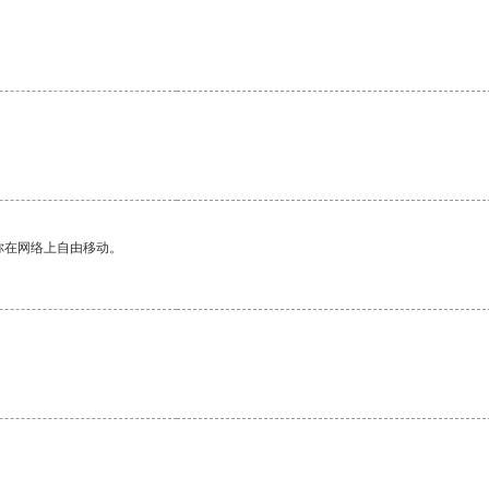
你在网络上自由移动。